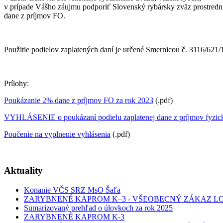
v prípade Vášho záujmu podporiť Slovenský rybársky zväz prostrední
dane z príjmov FO.
Použitie podielov zaplatených daní je určené Smernicou č. 3116/621/
Prílohy:
Poukázanie 2% dane z príjmov FO za rok 2023
(.pdf)
VYHLÁSENIE o poukázaní podielu zaplatenej dane z príjmov fyzic
Poučenie na vyplnenie vyhlásenia
(.pdf)
Aktuality
Konanie VČS SRZ MsO Šaľa
ZARYBNENÉ KAPROM K–3 - VŠEOBECNÝ ZÁKAZ L
Sumarizovaný prehľad o úlovkoch za rok 2025
ZARYBNENÉ KAPROM K-3