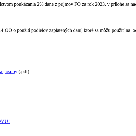
ctvom poukázania 2% dane z príjmov FO za rok 2023, v prílohe sa nach
14-OO o použití podielov zaplatených daní, ktoré sa môžu použiť na oc
kej osoby
(.pdf)
OVU!