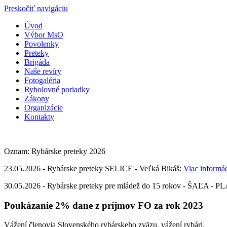
Preskočiť navigáciu
Úvod
Výbor MsO
Povolenky
Preteky
Brigáda
Naše revíry
Fotogaléria
Rybolovné poriadky
Zákony
Organizácie
Kontakty
Oznam: Rybárske preteky 2026
23.05.2026 - Rybárske preteky SELICE - Veľká Bikáš:
Viac informác
30.05.2026 - Rybárske preteky pre mládež do 15 rokov - ŠAĽA - P
Poukázanie 2% dane z príjmov FO za rok 2023
Vážení členovia Slovenského rybárskeho zväzu, vážení rybári,