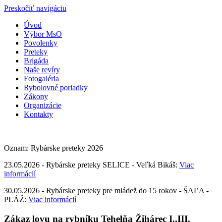
Preskočiť navigáciu
Úvod
Výbor MsO
Povolenky
Preteky
Brigáda
Naše revíry
Fotogaléria
Rybolovné poriadky
Zákony
Organizácie
Kontakty
Oznam: Rybárske preteky 2026
23.05.2026 - Rybárske preteky SELICE - Veľká Bikáš:
Viac
informácií
30.05.2026 - Rybárske preteky pre mládež do 15 rokov - ŠAĽA -
PLÁŽ:
Viac informácií
Zákaz lovu na rybníku Tehelňa Žihárec I.,III.