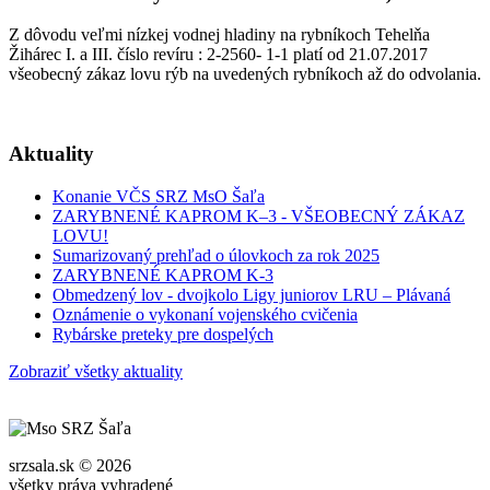
Z dôvodu veľmi nízkej vodnej hladiny na rybníkoch Tehelňa
Žihárec I. a III. číslo revíru : 2-2560- 1-1 platí od 21.07.2017
všeobecný zákaz lovu rýb na uvedených rybníkoch až do odvolania.
Aktuality
Konanie VČS SRZ MsO Šaľa
ZARYBNENÉ KAPROM K–3 - VŠEOBECNÝ ZÁKAZ
LOVU!
Sumarizovaný prehľad o úlovkoch za rok 2025
ZARYBNENÉ KAPROM K-3
Obmedzený lov - dvojkolo Ligy juniorov LRU – Plávaná
Oznámenie o vykonaní vojenského cvičenia
Rybárske preteky pre dospelých
Zobraziť všetky aktuality
srzsala.sk © 2026
všetky práva vyhradené