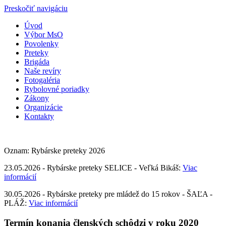
Preskočiť navigáciu
Úvod
Výbor MsO
Povolenky
Preteky
Brigáda
Naše revíry
Fotogaléria
Rybolovné poriadky
Zákony
Organizácie
Kontakty
Oznam: Rybárske preteky 2026
23.05.2026 - Rybárske preteky SELICE - Veľká Bikáš:
Viac
informácií
30.05.2026 - Rybárske preteky pre mládež do 15 rokov - ŠAĽA -
PLÁŽ:
Viac informácií
Termín konania členských schôdzi v roku 2020