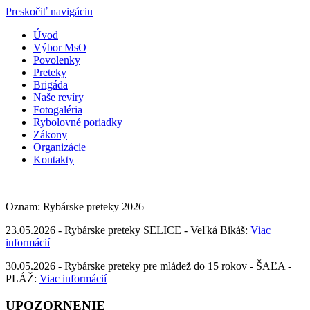
Preskočiť navigáciu
Úvod
Výbor MsO
Povolenky
Preteky
Brigáda
Naše revíry
Fotogaléria
Rybolovné poriadky
Zákony
Organizácie
Kontakty
Oznam: Rybárske preteky 2026
23.05.2026 - Rybárske preteky SELICE - Veľká Bikáš:
Viac
informácií
30.05.2026 - Rybárske preteky pre mládež do 15 rokov - ŠAĽA -
PLÁŽ:
Viac informácií
UPOZORNENIE