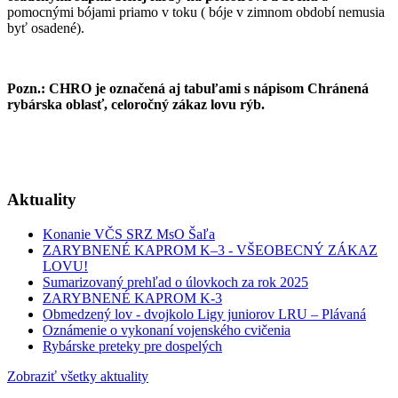
pomocnými bójami priamo v toku ( bóje v zimnom období nemusia
byť osadené).
Pozn.: CHRO je označená aj tabuľami s nápisom Chránená
rybárska oblasť, celoročný zákaz lovu rýb.
Aktuality
Konanie VČS SRZ MsO Šaľa
ZARYBNENÉ KAPROM K–3 - VŠEOBECNÝ ZÁKAZ
LOVU!
Sumarizovaný prehľad o úlovkoch za rok 2025
ZARYBNENÉ KAPROM K-3
Obmedzený lov - dvojkolo Ligy juniorov LRU – Plávaná
Oznámenie o vykonaní vojenského cvičenia
Rybárske preteky pre dospelých
Zobraziť všetky aktuality