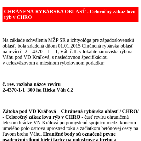
CHRÁNENÁ RYBÁRSKA OBLASŤ - Celoročný zákaz lovu
rýb v CHRO
Na základe schválenia MŽP SR a ichtyológa pre západoslovenskú
oblasť, bola zriadená dňom 01.01.2015 Chránená rybárska oblasť
na revíri č. 2 – 4370 – 1 – 1, Váh č.II. v lokalite zimoviska rýb na
Váhu pod VD Kráľová, s nasledovnou špecifikáciou
v celozväzovom a miestnom rybolovnom poriadku:
č. rev. rozloha názov revíru
2-4370-1-1 300 ha Rieka Váh č.2
Zátoka pod VD Kráľová – Chránená rybárska oblasť / CHRO/
- Celoročný zákaz lovu rýb v CHRO
- časť revíru ohraničená
telesom hrádze VN Králová po pomyslenú spojnicu medzi koncom
umelého polo ostrova uprostred toku a začiatkom betónovej cesty na
ľavom brehu Váhu.
Hraničné body sú označené pevne
osadenými stĺpmi bielej farby na polostrove a brehu
a